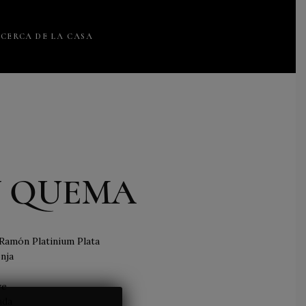
CERCA DE LA CASA
Y QUEMA
 Ramón Platinium Plata
nja
ve
ada