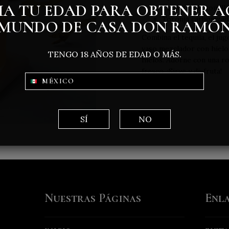
A TU EDAD PARA OBTENER A
2 ramitas de tomill
Toronja carbonizad
MUNDO DE CASA DON RAMÓ
Combina el tequila, el jug
vaso mezclador con hielo. 
TENGO 18 AÑOS DE EDAD O MÁS.
hielos. Adorne con una ro
fresco. ¡Sirve y disfruta!
MÉXICO
SÍ
NO
Nuestras Páginas
Enla