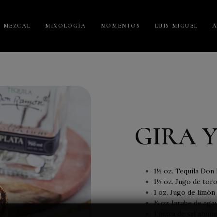
MEZCAL
MIXOLOGÍA
MOMENTOS
LUIS MIGUEL
A
GIRA 
1½ oz. Tequila Don
1½ oz. Jugo de toro
1 oz. Jugo de limón
¾ oz Jarabe de aga
1 pizca de sal ahum